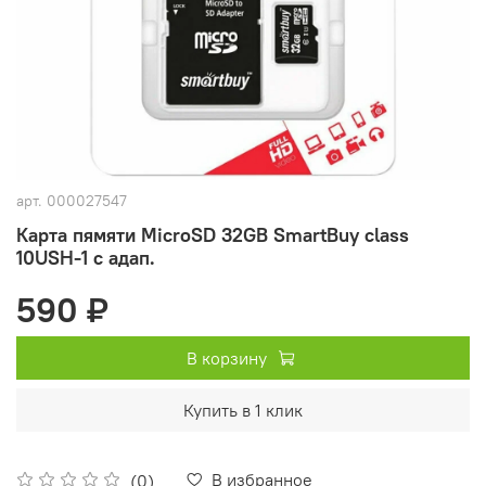
арт.
000027547
Карта пямяти MicroSD 32GB SmartBuy class
10USH-1 с адап.
590 ₽
В корзину
Купить в 1 клик
В избранное
(0)