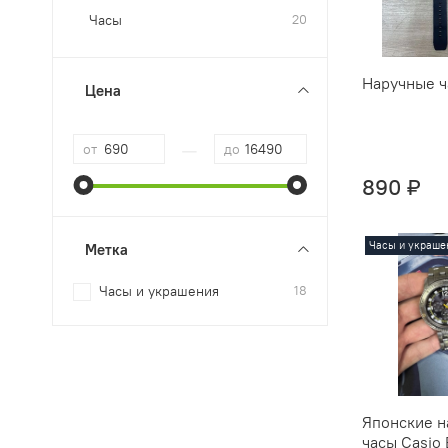
Часы
20
Наручные ч
Цена
—
от
до
890 ₽
Часы и украше
Метка
Часы и украшения
18
Японские н
часы Casio 