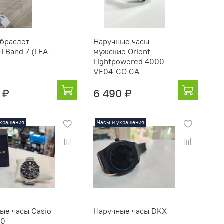
браслет
Наручные часы
 Band 7 (LEA-
мужские Orient
Lightpowered 4000
VF04-CO CA
 ₽
6 490 ₽
украшения
Часы и украшения
ые часы Casio
Наручные часы DKX
00