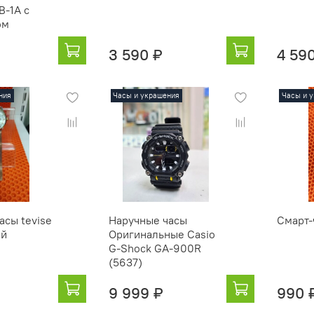
-1A с
ом
3 590 ₽
4 59
ния
Часы и украшения
Часы и 
асы tevise
Наручные часы
Смарт-
ый
Оригинальные Casio
G-Shock GA-900R
(5637)
9 999 ₽
990 