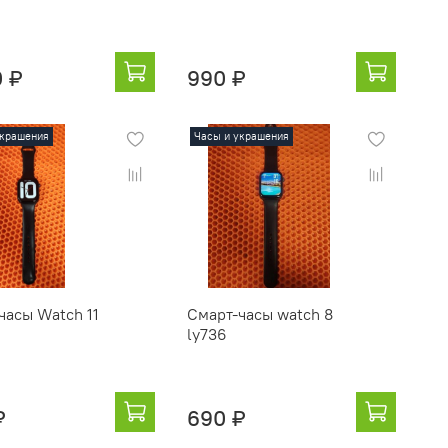
0 ₽
990 ₽
украшения
Часы и украшения
часы Watch 11
Смарт-часы watch 8
ly736
₽
690 ₽