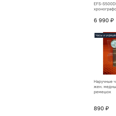
EFS-S500DB
хронограф
6 990 ₽
Часы и украше
Наручные ч
жен. медн
ремешок
890 ₽