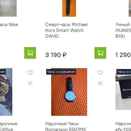
асы Nike
Смарт-часы Michael
Умный 
Kors Smart Watch
HUAWEI
DW4C
B19)
3 190 ₽
1 290
ния
Часы и украшения
Часы и 
аручные
Наручные Часы
Наручн
Edifice
Romanson 5507MX
efv-10