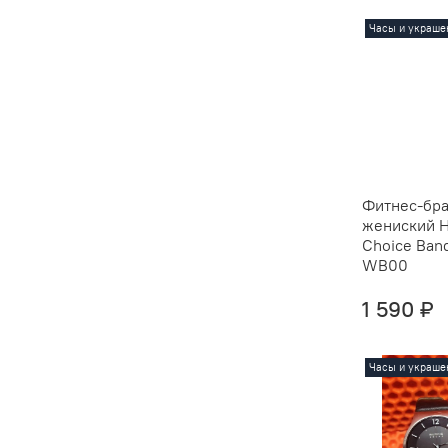
Часы и украше
Фитнес-бра
жениский 
Choice Ban
WB00
1 590 ₽
Часы и украше