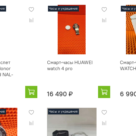
ния
Часы и украшения
Часы и 
слет
Смарт-часы HUAWEI
Смарт-
Honor
watch 4 pro
WATCH
d NAL-
16 490 ₽
6 99
ния
Часы и украшения