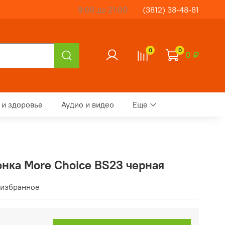
9:00 до 21:00
(3812) 38-48-81
0
0
0 ₽
 и здоровье
Аудио и видео
Еще
нка More Choice BS23 черная
 избранное