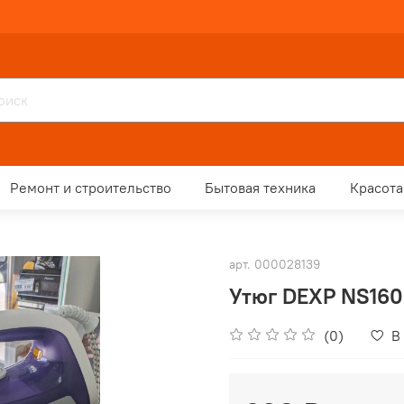
Ремонт и строительство
Бытовая техника
Красота
арт.
000028139
Утюг DEXP NS16
(0)
В